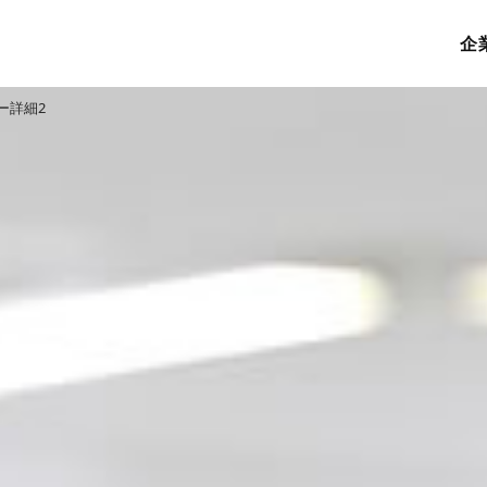
企
ー詳細2