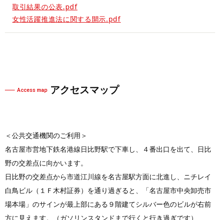
取引結果の公表.pdf
女性活躍推進法に関する開示.pdf
アクセスマップ
Access map
＜公共交通機関のご利用＞
名古屋市営地下鉄名港線日比野駅で下車し、４番出口を出て、日比
野の交差点に向かいます。
日比野の交差点から市道江川線を名古屋駅方面に北進し、ニチレイ
白鳥ビル（１Ｆ木村証券）を通り過ぎると、「名古屋市中央卸売市
場本場」のサインが最上部にある９階建てシルバー色のビルが右前
方に見えます。（ガソリンスタンドまで行くと行き過ぎです）